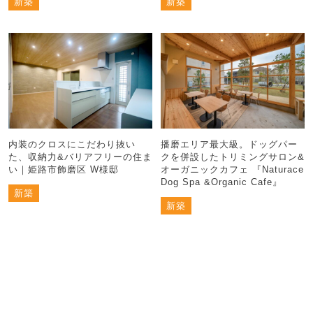
新築
新築
内装のクロスにこだわり抜い
播磨エリア最大級。ドッグパー
た、収納力&バリアフリーの住ま
クを併設したトリミングサロン&
い｜姫路市飾磨区 W様邸
オーガニックカフェ 『Naturace
Dog Spa &Organic Cafe』
新築
新築