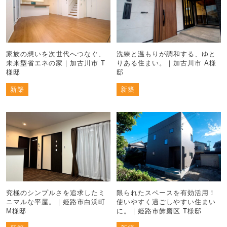
家族の想いを次世代へつなぐ、
洗練と温もりが調和する、ゆと
未来型省エネの家｜加古川市 T
りある住まい。｜加古川市 A様
様邸
邸
新築
新築
究極のシンプルさを追求したミ
限られたスペースを有効活用！
ニマルな平屋。｜姫路市白浜町
使いやすく過ごしやすい住まい
M様邸
に。｜姫路市飾磨区 T様邸